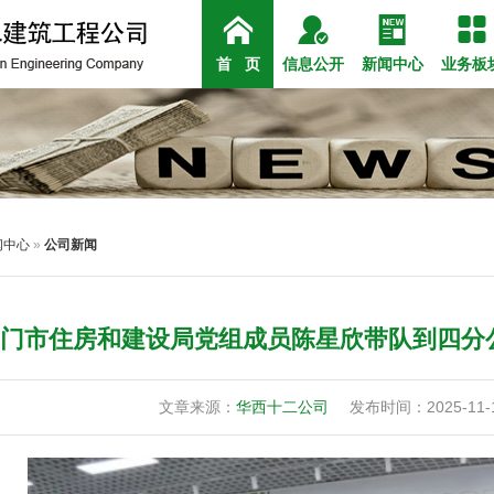




公司简介
公司新闻
组织架构
房建
政
社
首 页
信息公开
新闻中心
业务板
闻中心
»
公司新闻
门市住房和建设局党组成员陈星欣带队到四分
文章来源：
华西十二公司
发布时间：2025-11-1