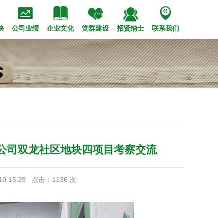





策法规
会招聘
管理高层
市政
经典工程
专题报道
校园招聘
装饰
历史沿革
技术创新
钢结构
公司视频
内部竞聘
党的建设
企业标识
荣誉奖项
设备租赁
职工之家
华西赋
青年之窗
文化理念
块
公司业绩
企业文化
党群建设
招贤纳士
联系我们
公司双龙社区地块四项目考察交流
0 15:29 点击：
1136
次