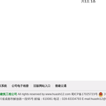
共
1
页
1
条
|
|
|
议系统
公司电子相册
旧版网站入口
善建云通
建筑工程公司
All rights reserved by www.huashi12.com
蜀ICP备17025723号
川
都市解放路一段95号 邮编：610081 电话：028-83334793 E-mail:huashi12@hu