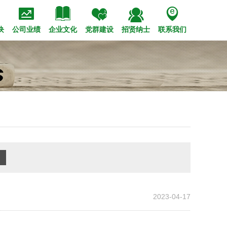





策法规
会招聘
管理高层
市政
经典工程
专题报道
校园招聘
装饰
历史沿革
技术创新
钢结构
公司视频
内部竞聘
党的建设
企业标识
荣誉奖项
设备租赁
职工之家
华西赋
青年之窗
文化理念
块
公司业绩
企业文化
党群建设
招贤纳士
联系我们
2023-04-17