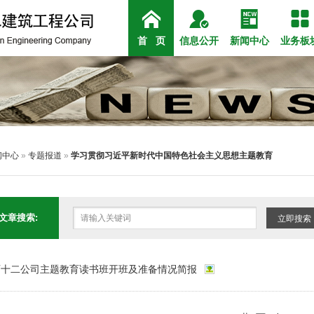




公司简介
公司新闻
组织架构
房建
政
社
首 页
信息公开
新闻中心
业务板
闻中心
»
专题报道
»
学习贯彻习近平新时代中国特色社会主义思想主题教育
文章搜索:
立即搜索
西十二公司主题教育读书班开班及准备情况简报