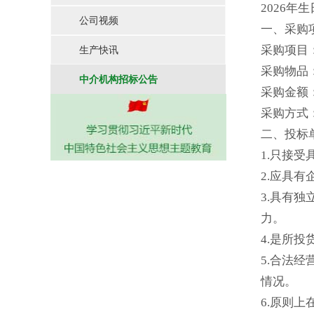
2026年
公司视频
一、采购
采购项目
生产快讯
采购物品
中介机构招标公告
采购金额：
采购方式
二、投标
1.只接
2.应具
3.具有
力。
4.是所
5.合法
情况。
6.原则