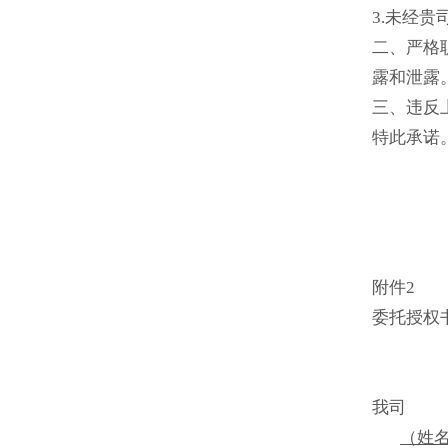
3.未经
二、严格
露和泄露
三、违反
特此承诺
附件2
委托授权
我司 
（
姓