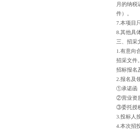
月的纳税
件）。
7.本项
8.其他
三、招采
1.有意
招采文件
招标报名及
2.报名
①承诺函
②营业资
③委托授
3.投标
4.本次