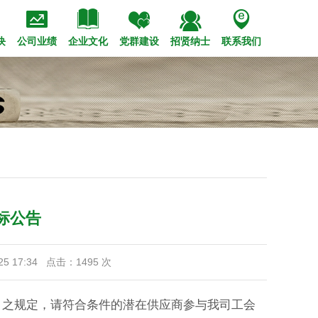





策法规
会招聘
管理高层
市政
经典工程
专题报道
校园招聘
装饰
历史沿革
技术创新
钢结构
公司视频
内部竞聘
党的建设
企业标识
荣誉奖项
设备租赁
职工之家
华西赋
青年之窗
文化理念
块
公司业绩
企业文化
党群建设
招贤纳士
联系我们
标公告
5 17:34 点击：
1495
次
》之规定，请符合条件的潜在供应商参与我司工会