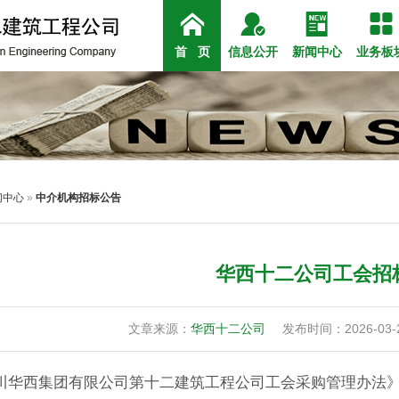




公司简介
公司新闻
组织架构
房建
政
社
首 页
信息公开
新闻中心
业务板
闻中心
»
中介机构招标公告
华西十二公司工会招
文章来源：
华西十二公司
发布时间：2026-03-2
川华西集团有限公司第十二建筑工程公司工会采购管理办法