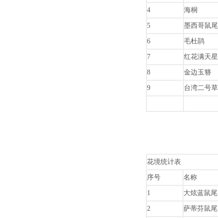
4
海桐
5
墨西哥鼠尾
6
毛杜鹃
7
红花满天星
8
金边玉簪
9
台湾二号草
花境统计表
序号
名称
1
大炫蓝鼠尾
2
萨蒂芬鼠尾