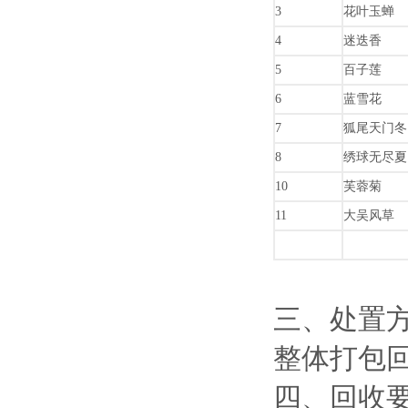
3
花叶玉蝉
4
迷迭香
5
百子莲
6
蓝雪花
7
狐尾天门冬
8
绣球无尽夏
10
芙蓉菊
11
大吴风草
三、处置
整体打包
四、回收