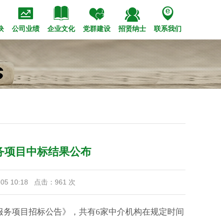





策法规
会招聘
管理高层
市政
经典工程
专题报道
校园招聘
装饰
历史沿革
技术创新
钢结构
公司视频
内部竞聘
党的建设
企业标识
荣誉奖项
设备租赁
职工之家
华西赋
青年之窗
文化理念
块
公司业绩
企业文化
党群建设
招贤纳士
联系我们
务项目中标结果公布
05 10:18 点击：
961
次
询服务项目招标公告》，共有6家中介机构在规定时间