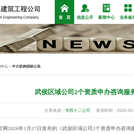




公司简介
公司新闻
组织架构
房建
政
社
首 页
信息公开
新闻中心
业务板
闻中心
»
中介机构招标公告
武侯区域公司2个资质申办咨询服
文章来源：
华西十二公司
发布时间：2026-02-
官网2026年1月27日发布的《武侯区域公司2个资质申办咨