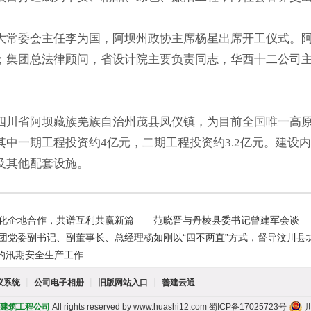
大常委会主任李为国，阿坝州政协主席杨星出席开工仪式。
；集团总法律顾问，省设计院主要负责同志，华西十二公司
。
四川省阿坝藏族羌族自治州茂县凤仪镇，为目前全国唯一高原
其中一期工程投资约4亿元，二期工程投资约3.2亿元。建设
及其他配套设施。
化企地合作，共谱互利共赢新篇——范晓晋与丹棱县委书记曾建军会谈
团党委副书记、副董事长、总经理杨如刚以“四不两直”方式，督导汶川县
的汛期安全生产工作
|
|
|
议系统
公司电子相册
旧版网站入口
善建云通
建筑工程公司
All rights reserved by www.huashi12.com
蜀ICP备17025723号
川