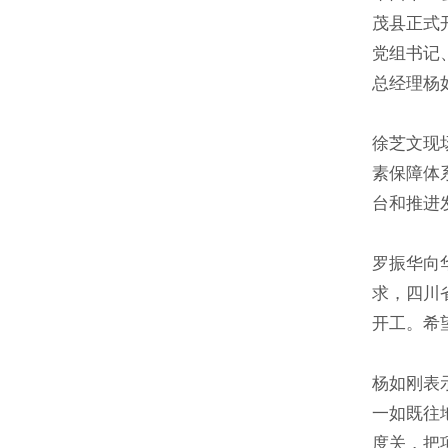
茂县正式
党组书记
总经理杨
徐芝文现
素保障体
台和推进
罗振华向
求，四川
开工。希
杨如刚表
一如既往
度关，把