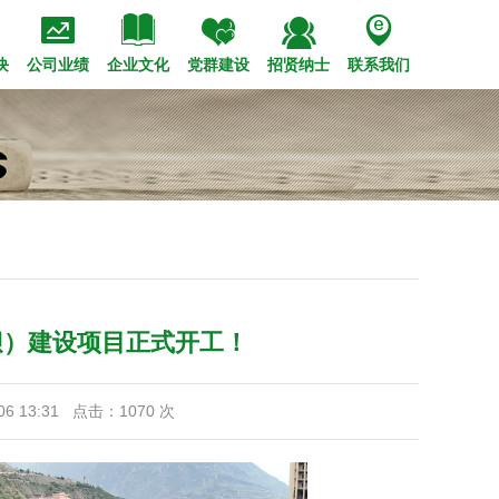





策法规
会招聘
管理高层
市政
经典工程
专题报道
校园招聘
装饰
历史沿革
技术创新
钢结构
公司视频
内部竞聘
党的建设
企业标识
荣誉奖项
设备租赁
职工之家
华西赋
青年之窗
文化理念
块
公司业绩
企业文化
党群建设
招贤纳士
联系我们
坝）建设项目正式开工！
6 13:31 点击：
1070
次