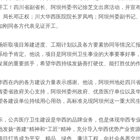
开工！四川省副省长、阿坝州委书记徐芝文出席活动，并宣
、局长邓正权；川大华西医院院长罗凤鸣；阿坝州委副书记
如刚同各方代表见证开工。
场听取项目筹建进度、工期计划以及各方要素协同等情况汇
系给予肯定。他说，项目是阿坝州卫生事业的大事要事好事
发展的重要抓手，希望华西持续发扬善打硬仗、能打胜仗的
华西在内的各方建设力量表示感谢。他说，阿坝州地处四川省
省委省政府关心支持，阿坝州委州政府、优质医疗单位以及
望各建设单位持续用心用劲，高标准兑现阿坝州这一重大民
示，公共医疗卫生建设是华西的品牌业务，也是体现华西专
地发扬“善建”精神和“工匠”精神，充分导入华西优势产业资
项目打造成为平安、精品、绿色、廉洁工程，向社会各界交